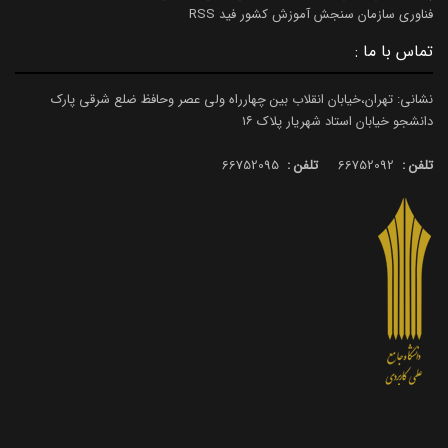
فناوری سازمان سنجش آموزش کشور فید RSS
تماس با ما :
نشانی: تهران،خیابان انقلاب بین چهارراه ولی عصر وحافظ ضلع شرقی پارک
دانشجو خیابان استاد شهریار پلاک ۱۶
تلفن :
66752092
تلفن :
66752095