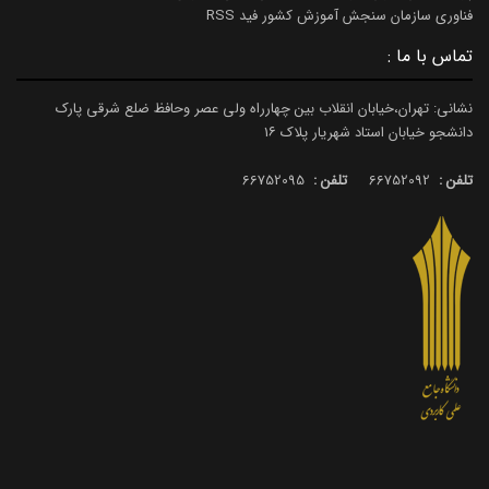
فناوری سازمان سنجش آموزش کشور فید RSS
تماس با ما :
نشانی: تهران،خیابان انقلاب بین چهارراه ولی عصر وحافظ ضلع شرقی پارک
دانشجو خیابان استاد شهریار پلاک ۱۶
تلفن :
66752092
تلفن :
66752095