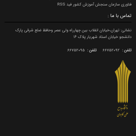
فناوری سازمان سنجش آموزش کشور فید RSS
تماس با ما :
نشانی: تهران،خیابان انقلاب بین چهارراه ولی عصر وحافظ ضلع شرقی پارک
دانشجو خیابان استاد شهریار پلاک ۱۶
تلفن :
66752092
تلفن :
66752095